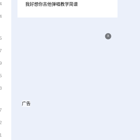
4
我好想你吉他弹唱教学简谱
4
x
5
7
9
5
3
广告
7
2
1