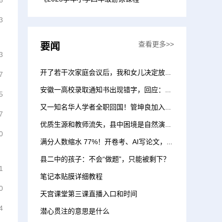
6
3
查看更多>>
要闻
3
开了若干次家庭会议后，我和女儿决定放弃普高
7
安徽一高校录取通知书出现错字，回应：正在重新印制，大概一日后寄出
5
又一知名华人学者全职回国！管坤良加入西湖大学
7
优质生源和教师流失，县中困境是自然演进的结果吗？
0
满分人数缩水 77%！开卷考、AI写论文，IB正在下一盘大棋？
县二中的孩子：不会“做题”，只能被剩下？
1
笔记本贴膜详细教程
0
天宫课堂第三课直播入口和时间
4
潜心贯注的意思是什么