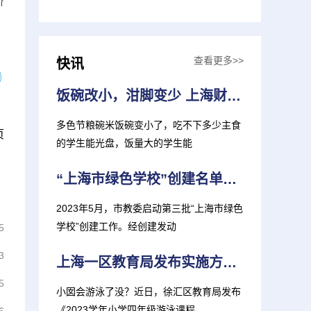
阶
查看更多>>
快讯
饭碗改小，泔脚变少 上海财大节粮在行动
多色节粮碗米饭碗变小了，吃不下多少主食
页
的学生能光盘，饭量大的学生能
“上海市绿色学校”创建名单（第三批）公示！这些学校入选
2023年5月，市教委启动第三批“上海市绿色
学校”创建工作。经创建发动
5
3
上海一区教育局发布实施方案！小学四年级开设游泳课
5
小囡会游泳了没？近日，徐汇区教育局发布
《2023学年小学四年级游泳课程