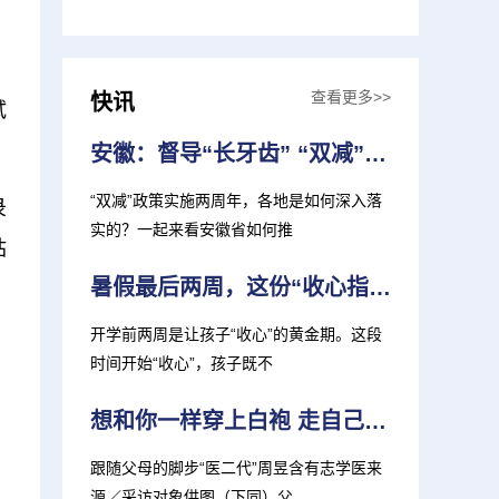
查看更多>>
快讯
试
安徽：督导“长牙齿” “双减”见实效
“双减”政策实施两周年，各地是如何深入落
录
实的？一起来看安徽省如何推
站
暑假最后两周，这份“收心指南”，家长孩子都需要！
开学前两周是让孩子“收心”的黄金期。这段
时间开始“收心”，孩子既不
想和你一样穿上白袍 走自己的“医”路 复旦上医迎来多位“医二代”新生
跟随父母的脚步“医二代”周昱含有志学医来
源／采访对象供图（下同）父