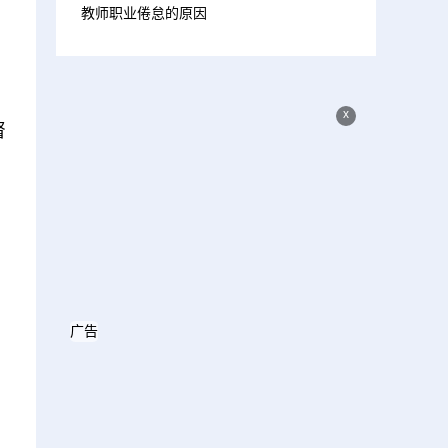
教师职业倦怠的原因
x
督
广告