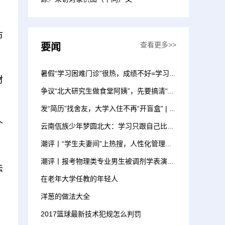
市
查看更多>>
要闻
暑假“学习困难门诊”很热，成绩不好=学习困难吗？
材
争议“北大研究生做食堂阿姨”，先要搞清“管培生”是什么丨时评
发“简历”找舍友，大学入住不再“开盲盒” | 新京报快评
个
云南佤族少年梦圆北大：学习只跟自己比，想做AI领域研究
潮评丨“学生夫妻间”上热搜，人性化管理值得借鉴推广
潮评丨报考物理类专业男生被调剂学表演，调剂也该有些章法
法
在老年大学任教的年轻人​
洋葱的做法大全
2017篮球最新技术犯规怎么判罚