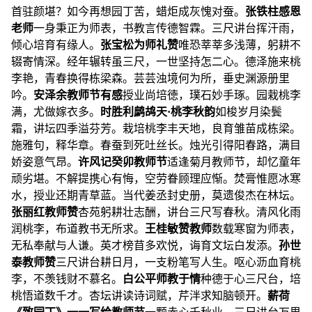
首驻颜堪？如今再想园丁苦，蜡炬成灰愧对蚕。
张铁柱
感恩
老师
一身秉正为师表，书教言传德智霖。三尺讲台挥汗雨，
倾心培育有缘人。
张宝松
为师礼赞
唯恐莘莘多浅薄，躬耕不
辍寄情深。经年辗转虽三尺，一世坚持怎二心。德泽施来桃
李艳，青春换得栋梁森。芸芸浊境何为所，垂史渊源册里
吟。
安泽余
教师节有感
授业尚培徳，璞石妙手琢。园栽桃李
满，尤做嫁衣多。
时胜利
鹧鸪天·桃李秋韵
如梭岁月染鬓
霜，讲坛四季溢芬芳。栽培桃李丰天地，良育雏苗成栋梁。
施雅句，释华章。春蚕到死吐丝长。烛光引得阳春路，满目
娇姿意气昂。
许风
记癸卯教师节
适逢菊月教师节，却忆童年
顽劣堪。不解提携心有悔，空劳眷顾理应惭。焚膏惟愿冰寒
水，授业还期青草蓝。当代姜丞封史册，莫遗俊杰在林坛。
张丽红
教师赞
杏苑躬耕壮志酬，讲台三尺写春秋。清风化雨
润桃李，布道教书无所求。
王桂敏
赞教师
数载寒窗为师表，
无私奉献与人谦。英才榜苜多欢悦，诲育文坛白发添。
孙世
泰
教师赞
三尺讲台耕日月，一支粉笔写人生。呕心沥血育桃
李，不羡钱财不慕名。
白公平
师教于情
种德于心三尺台，培
桃悟道数千才。杏坛讲读诗词赋，芹泮求知脑顿开。
薪荷