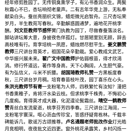
经年修剪胜园丁。无传铜臭熏学子，有沁书香润众生。两鬓
秋霜心不已，杏坛响彻老童声。二有志年华竞上游，无私奉
献染白头。蚕丝亮丽织文锦，蜡炬微光启智舟。三尺杏坛荣
岁月，半生教苑写春秋。辛勤解惑圆通梦，遍地花开桃李
酬。
刘文臣
教师节感怀
黉门执教为园丁，尽做春蚕落淡名。
脚站讲坛筹大意，身披夜色伴孤灯。甘居陋室别无顾，辞去
高枝唯有行。育李培桃一夙愿，蜡烛燃尽慰平生。
姜文鹏
赞
教师
三尺讲台育英才，祖国花朵辛勤栽。爱心教成文武艺，
中华振兴展未来。
翟广文
中国教师
护佑弱根苗，得才欣渴
消。修行怀道远，著作等身高，天下心胸阔，人生胆气豪。
有为弘信义，斗米不折腰。
胡国琦
教师礼赞
一方黑板度春
秋，三尺讲台岁月稠。培育春苗枝叶茂，园丁喜乐在心头。
朱洪光
教师节有寄
一支粉笔为人师，四秩繁忙有汝知？漫把
书香熏稚子，肯将汗水染云枝。但求桃李千株秀，不悔初心
几度痴。育得英才成大器，化泥遑论鬓霜丝。
晴空一鹤
教师
赞
青丝白发流星逝，桃李芬芳四季春。三尺讲台江海阔，一
支粉笔宇寰深。呕心沥血传珍宝，答惑抒疑育栋林。千载丰
碑能诉几，歌谣万古颂推尊。
卢名通
题老师批改作业
灯光皓
月竞相明，夜夜批文近四更。窗外桃花承露笑，乡村闪烁一