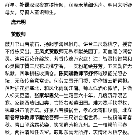
群星。
补课
深深夜露挟情倾，润泽禾苗细语声。明月来听疑
母女，穿窗入室识师生。
庞元明
赞教师
敲开书山启蒙石，扬起学海风帆舟。讲台三尺栽桃李，授育
不倦栋梁出。
王凤贞
赞教师
无私奉献美园丁，沥血呕心润智
灵。浇得百花齐绽放，芳香传遍万家庭！注：智灵指智慧和
心灵
园丁赞
三尺花坛桃李香，一支粉笔绘芬芳。五天勤奋无
私献，四季耕耘收满仓。
陈同斌
教师节抒怀
璀璨韶光照杏
坛，无私传道意常谙。何劳立雪开门授，亦作拨云舒臂担。
落叶护花肥塞北，和风化雨润江南。师恩似酒心微醉，甘做
人梯天更蓝。
张家华
思父
一生霜雪六十年，几度沉浮浸苦
寒。家继西畴归四类，言招右派遣田园。难为羸手扶犁杖，
犹幸洪声响杏坛。好景八春横祸至，孝心无寄旧坟前。
北立
新
卷帘体教师节献给吾师
一三尺讲台担世界，一枝粉笔写春
秋。青山驿路霜花染，笑领群芳艳九州。二一枝粉笔写春
秋，两袖清风任去留。鞍卸东篱无所拌，衷情还为桃李投。