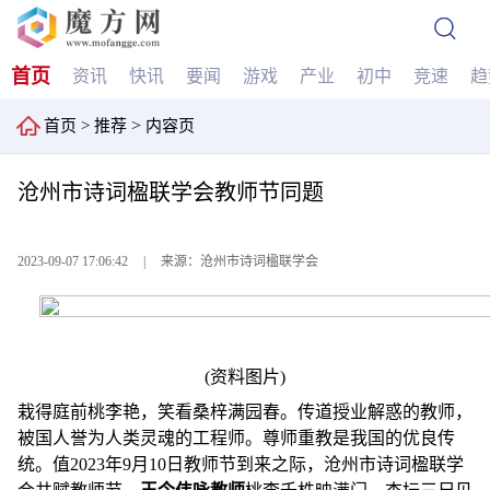
首页
资讯
快讯
要闻
游戏
产业
初中
竞速
趋
>
首页
>
推荐
内容页
沧州市诗词楹联学会教师节同题
2023-09-07 17:06:42
|
来源：沧州市诗词楹联学会
(资料图片)
栽得庭前桃李艳，笑看桑梓满园春。传道授业解惑的教师，
被国人誉为人类灵魂的工程师。尊师重教是我国的优良传
统。值2023年9月10日教师节到来之际，沧州市诗词楹联学