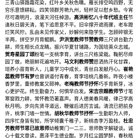
三青山驿路霜花染，红叶乡关秋色曛。雁长排空鸣四野，无
穷乐意馈耕耘。四笑领群芳艳九州，轻杯足以慰乡愁。今宵
尽可邀明月，浪漫天河任棹游。
高洪彬
忆八十年代班主任
节
逢秋日碧天清，笔下追思意不平。旧伞撑开遮雨骤，老车蹬
烂笑风狞。乱由未见传家父，妙解何来隐学生。怎顾碎银无
半两，拼空岁月育鲲鹏。
尹洪宽
教师节赞教师
三尺讲台勤力
耕，师生相长点龙睛。振兴华夏甘铺路，为国培英众志城。
贺寿星
园丁颂
粉笔一支桃李育，讲台三尺栋梁栽。鞠躬尽瘁
园丁做，艳丽鲜花遍地开。
马文利
教师赞
愿洒热汗化甘霖，
培养小苗育新人，儿童学习中成长，青丝白发献丹心。
崔艳
蕊
教师节有梦
也曾讲道付青春，育李培桃几番新。昨夜小楼
香梦里，重修教案又颐神。
老梅
教师节抒怀
巧手育新芽，冰
心更护花。终生勤奋力，何惧早白发。
宋吉宗
题教师节
寸笔
寒窗戮力耕，常怀教范著嘉声。育人德美春风暖，律己学高
秋月明。步向先贤寻道远，鞭催后进厉言诚。清流已把前身
许，桃李门墙一世情。
胡秋华
教师节抒怀
一生勤职为人师，
四序忙身皆有知，所学倾囊千稚子，新桃杏李万盈枝。
杜忠
芳
教师节思已故恩师
幼稚黉门一二三，恩师数字解疑谈。诚
心十载文章读，惠泽平生德业酣。岁月红尘圆梦醉，春秋皓