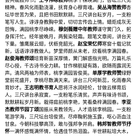
会共赋教师节。
王今伟
咏教师
桃李千株映满门，杏坛三尺见
精神。春风化雨勤浇灌，抚育身心穆育魂。
吴丛海
赞教师
杏
坛毕世苦为荣，且把书田默默耕。三尺讲台耘岁月，一支粉
笔写人生。谆谆身教胸中爱，切切言传齿上情。蜡炬成灰无
怨悔，满园桃李尽峥嵘。
穆剑薇
赠中年教师
谨守黉门久，躬
身挥汗忙。经年披晚月，两鬓染轻霜。题笔文章阅，讲台天
下量。雏鹰展云翅，伏枥竞韶光。
赵宝
荣
忆师
寒窗十载记犹
新，话语谆谆教做人。梦里师颜从未老，欣看桃李满园春。
赵俊海
教师颂
培育新苗深厚情，黉门解惑指光明。万篇礼乐
尽心授，千古诗书全力耕。甘作梯航疑有路，欲随雨露润无
声。清风两袖为师表，桃李满园皆俊英。
单厚学
教师赞
绿野
堂前花盛开，李桃尽数满天来。讲台三尺呵新蕊，化雨春风
育妙才。
王志明
教书育人
愿将汗水润经伦，甘做云梯育后
人。三尺讲台承寂寞，一支粉笔乐清贫。声声有味诗书颂，
默默耕耘岁月新。栽得庭前桃李艳，笑看桑梓满园春。
李亚
杰
教师节园丁颂
国振从来教领先，人才造就李桃园。一支粉
笔游学海，三尺坛台培俊贤。尽瘁鞠躬施玉露，呕心沥血注
甘泉。今朝科技攀高顶，敢与强邦争并肩。
韩邦智
教师节抒
怀
一满怀感慨满怀情，恰遇佳节热泪盈。半世耕耘培大木，