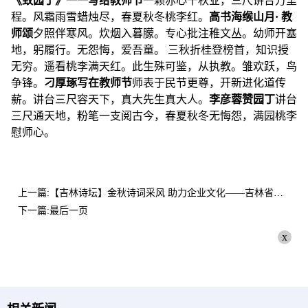
《致园丁》一一写给教师节
一颗赤心千秋业，三尺讲台万里
程。风霜雨雪蜡烛尽，春夏秋冬桃李红。
高书海
缑山月· 教
师颂
夕照伴寒风。炊烟入暮朦。专心批注稚文丛。幼师开塞
地，躬履行。无怨悔，爱吾童。 三秋折桂登榜首，知识授
无穷。遥看桃李满天红。此生殊可鉴，从执教。雏欢跃，鸟
争锋。
刁厚琢
写在教师节
师表于民节更尊，开新进化道传
薪。讲台三尺容天下，真大先生真大人。
李彦蓉
赞园丁
讲台
三尺通天地，粉笔一支阅古今，春夏秋冬无悔怨，满园桃李
慰师心。
上一篇:【吉林诗坛】金秋诗词采风 助力企业文化——吉林省及梅河口市诗词学会与小微企业党支部举行座谈会
下一篇:最后一页
x